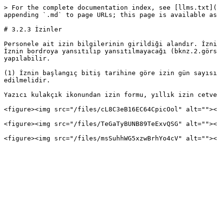
> For the complete documentation index, see [llms.txt](
appending `.md` to page URLs; this page is available as
# 3.2.3 İzinler

Personele ait izin bilgilerinin girildiği alandır. İzni
İznin bordroya yansıtılıp yansıtılmayacağı (bknz.2.görs
yapılabilir.

(1) İznin başlangıç bitiş tarihine göre izin gün sayısı
edilmelidir.

Yazıcı kulakçık ikonundan izin formu, yıllık izin cetve
<figure><img src="/files/cL8C3eB16EC64CpicOol" alt=""><
<figure><img src="/files/TeGaTyBUNB89TeExvQSG" alt=""><