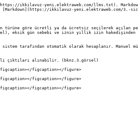
https://ikkilavuz-yeni.elektraweb.com/llms.txt). Markdow
 [Markdown](https://ikkilavuz-yeni.elektraweb.com/3.-sic
n türüne göre ücretli ya da ücretsiz seçilerek açılan pe
el), eksik gün sebebi ve iznin yıllık izin hakedişinden 
 sistem tarafından otomatik olarak hesaplanır. Manuel mü
li çıktıları alınabilir. (bknz.3.görsel)

figcaption></figcaption></figure>

figcaption></figcaption></figure>
