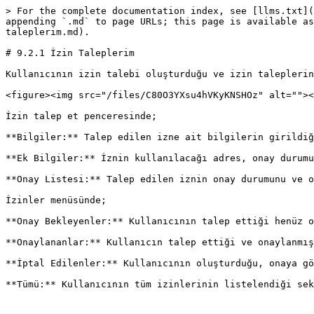
> For the complete documentation index, see [llms.txt](
appending `.md` to page URLs; this page is available as
taleplerim.md).

# 9.2.1 İzin Taleplerim

Kullanıcının izin talebi oluşturduğu ve izin taleplerin
<figure><img src="/files/C80O3YXsu4hVKyKNSHOz" alt=""><
İzin talep et penceresinde;

**Bilgiler:** Talep edilen izne ait bilgilerin girildiğ
**Ek Bilgiler:** İznin kullanılacağı adres, onay durumu
**Onay Listesi:** Talep edilen iznin onay durumunu ve o
İzinler menüsünde;

**Onay Bekleyenler:** Kullanıcının talep ettiği henüz o
**Onaylananlar:** Kullanıcın talep ettiği ve onaylanmış
**İptal Edilenler:** Kullanıcının oluşturduğu, onaya gö