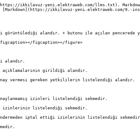
https://ikkilavuz-yeni.elektraweb.com/llms.txt). Markdow
 [Markdown](https://ikkilavuz-yeni.elektraweb.com/9.-ins
i görüntülediği alandır. + butonu ile açılan pencerede y
figcaption></figcaption></figure>

i alandır.

 açıklamalarının girildiği alandır.

nay vermesi gereken yetkililerin listelendiği alandır.

naylanmamış izinleri listelendiği sekmedir.

 izinlerinin listelendiği sekmedir.

ndermeden iptal ettiği izinlerinin listelendiği sekmedir